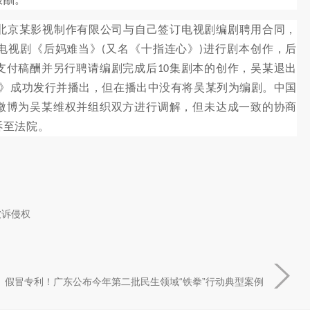
北京某影视制作有限公司与自己签订电视剧编剧聘用合同，
电视剧《后妈难当》
又名《十指连心》
进行剧本创作，后
(
)
支付稿酬并另行聘请编剧完成后
集剧本的创作，吴某退出
10
》成功发行并播出，但在播出中没有将吴某列为编剧。中国
微博为吴某维权并组织双方进行调解，但未达成一致的协商
诉至法院。
被诉侵权
、假冒专利！广东公布今年第二批民生领域“铁拳”行动典型案例