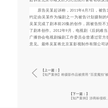
原告吴某起诉称，
年
月
日，被告
2011
6
7
约定由吴某作为编剧之一为被告计划摄制的
吴某完成了剧本前
集的创作，因被告拒不
20
了剧本创作。
年
月，电视剧《后妈难当
2012
9
广播协会电视剧编剧工作委员会曾通过官方
意见。最终吴某将北京某影视制作有限公司
【上一篇：】
【知产案例】称摄影作品被擅用 “百度魔拍”
【下一篇：】
【知产案例】涉商标侵权