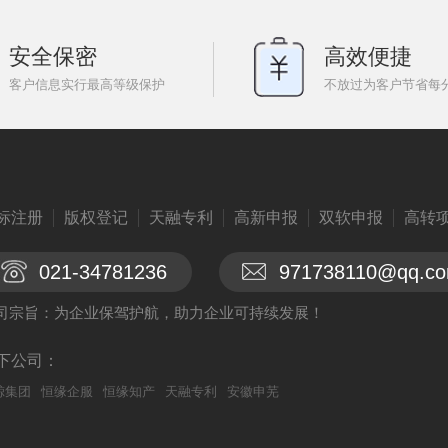
安全保密
高效便捷
客户信息实行最高等级保护
不放过为客户节省每
标注册
版权登记
天融专利
高新申报
双软申报
高转
021-34781236
971738110@qq.c
司宗旨：为企业保驾护航，助力企业可持续发展！
下公司：
鲸集团
恒缘企服
恒缘知产
天融专利
安徽申芜