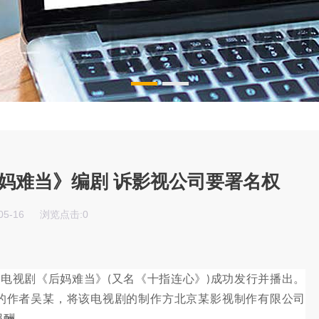
妈难当》编剧 诉影视公司要署名权
05-16
浏览点击:
0
的电视剧《后妈难当》
又名《十指连心》
成功发行并播出。
(
)
的作者吴某，将该电视剧的制作方北京某影视制作有限公司
报酬。