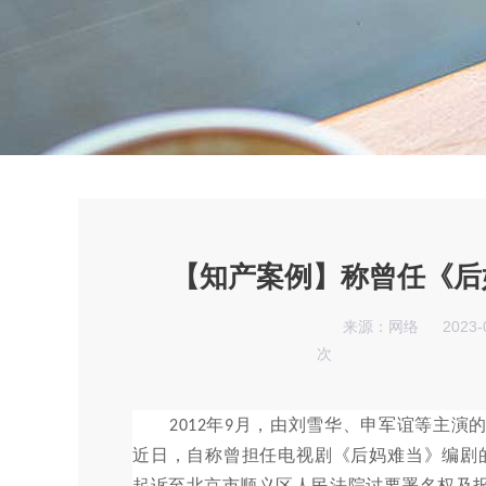
【知产案例】称曾任《后
来源：网络
2023-
次
年
月，由刘雪华、申军谊等主演
2012
9
近日，自称曾担任电视剧《后妈难当》编剧
起诉至北京市顺义区人民法院讨要署名权及