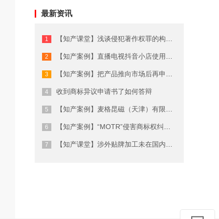
最新资讯
【知产课堂】浅谈侵犯著作权罪的构成要件
【知产案例】直播电视抖音小店使用他人商标造成商标侵权赔偿案
【知产案例】把产品推向市场后再申请专利是否可以——从某测量仪器发明专利案说起
收到商标异议申请书了如何答辩
【知产案例】麦格昆磁（天津）有限公司诉夏某、苏州瑞泰新金属有限公司侵害技术秘密纠纷上诉案
【知产案例】“MOTR”侵害商标权纠纷案
【知产课堂】涉外贴牌加工未在国内市场销售构成侵权诉讼